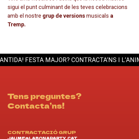
sigui el punt culminant de les teves celebracions
amb el nostre
grup de versions
musicals
a
Tremp.
IDA!
FESTA MAJOR? CONTRACTA’NS I L’ANIMAC
Tens preguntes?
Contacta’ns!
CONTRACTACIÓ GRUP
JAUME@LABONAPARTY.CAT