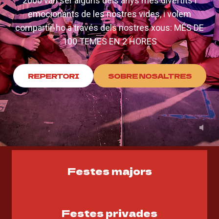
2000 van ser alguns dels anys més divertits i
emocionants de les nostres vides, i volem
compartir-ho a través dels nostres xous: MÉS DE
100 TEMES EN 2 HORES
REPERTORI
SOBRE NOSALTRES
Festes majors
Festes privades