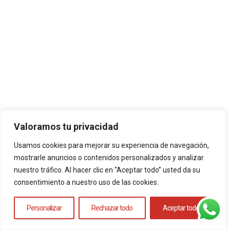
Valoramos tu privacidad
DANI
Usamos cookies para mejorar su experiencia de navegación,
mostrarle anuncios o contenidos personalizados y analizar
El pols de la banda, el gran fitxatge del
nuestro tráfico. Al hacer clic en “Aceptar todo” usted da su
grup. El primer en arribar i el darrer en anar-
consentimiento a nuestro uso de las cookies.
se’n. MOLT PERILLÓS!! És el que fa més
soroll i el que parla menys. Sempre
Personalizar
Rechazar todo
Aceptar todo
carregat amb molts paquets. Les mata