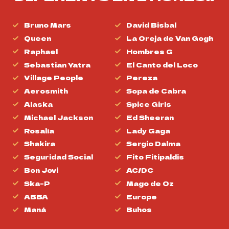
Bruno Mars
David Bisbal
Queen
La Oreja de Van Gogh
Raphael
Hombres G
Sebastian Yatra
El Canto del Loco
Village People
Pereza
Aerosmith
Sopa de Cabra
Alaska
Spice Girls
Michael Jackson
Ed Sheeran
Rosalía
Lady Gaga
Shakira
Sergio Dalma
Seguridad Social
Fito Fitipaldis
Bon Jovi
AC/DC
Ska-P
Mago de Oz
ABBA
Europe
Maná
Buhos