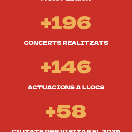
+196
+
1
9
6
CONCERTS REALITZATS
+146
+
1
4
6
ACTUACIONS A LLOCS
+58
+
5
8
CIUTATS PER VISITAR EL 2025