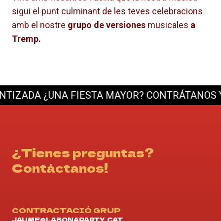
sigui el punt culminant de les teves celebracions
amb el nostre
grupo de versiones
musicales
a
Tremp.
ZADA
¿UNA FIESTA MAYOR? CONTRÁTANOS Y LA
¿Tienes preguntas?
Contáctanos!
CONTRACTACIÓ GRUP
JAUME@LABONAPARTY.CAT