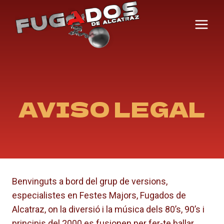
Saltar
al
contenido
AVISO LEGAL
Benvinguts a bord del grup de versions,
especialistes en Festes Majors, Fugados de
Alcatraz, on la diversió i la música dels 80’s, 90’s i
principis del 2000 es fusionen per fer-te ballar,