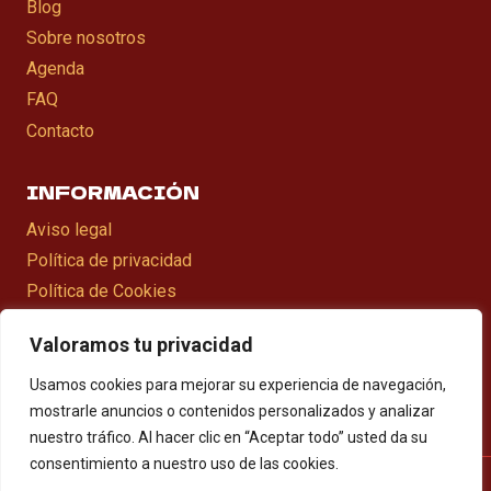
Blog
Sobre nosotros
Agenda
FAQ
Contacto
INFORMACIÓN
Aviso legal
Política de privacidad
Política de Cookies
Declaració d’accesibilitat
Valoramos tu privacidad
Mapa web
Usamos cookies para mejorar su experiencia de navegación,
mostrarle anuncios o contenidos personalizados y analizar
nuestro tráfico. Al hacer clic en “Aceptar todo” usted da su
consentimiento a nuestro uso de las cookies.