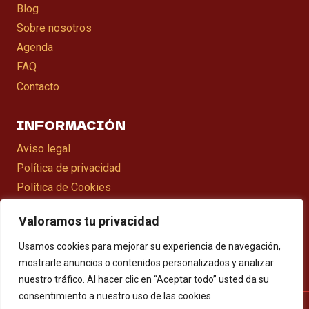
Blog
Sobre nosotros
Agenda
FAQ
Contacto
INFORMACIÓN
Aviso legal
Política de privacidad
Política de Cookies
Declaració d’accesibilitat
Valoramos tu privacidad
Mapa web
Usamos cookies para mejorar su experiencia de navegación,
mostrarle anuncios o contenidos personalizados y analizar
nuestro tráfico. Al hacer clic en “Aceptar todo” usted da su
consentimiento a nuestro uso de las cookies.