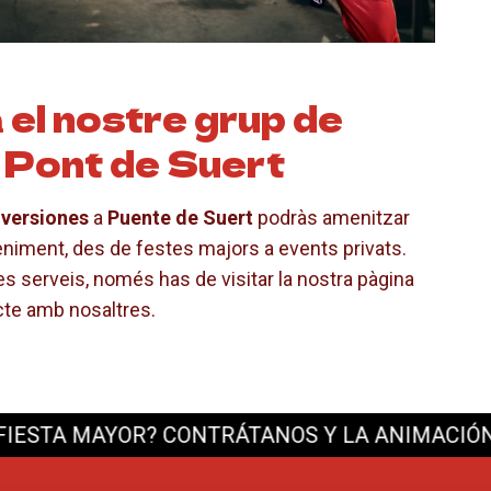
el nostre grup de
 Pont de Suert
 versiones
a
Puente de Suert
podràs amenitzar
eniment, des de festes majors a events privats.
es serveis, només has de visitar la nostra pàgina
cte amb nosaltres.
MAYOR? CONTRÁTANOS Y LA ANIMACIÓN ESTÁ 