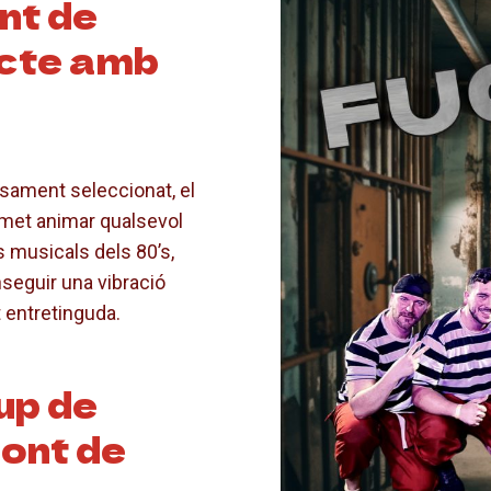
nt de
ecte amb
sament seleccionat, el
met animar qualsevol
s musicals dels 80’s,
seguir una vibració
t entretinguda.
up de
Pont de