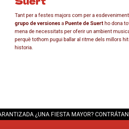
Suert
Tant per a festes majors com per a esdeveniments 
grupo de versiones
a
Puente de Suert
ho dona to
mena de necessitats per oferir un ambient musical
perquè tothom pugui ballar al ritme dels millors hi
historia.
ZADA
¿UNA FIESTA MAYOR? CONTRÁTANOS Y LA