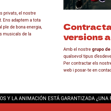
privats, el nostre
t. Ens adaptem a tota
Contracta 
 ple de bona energia,
versions a
ts musicals de la
Amb el nostre
grupo de
qualsevol tipus d’esdev
Per contractar els nostr
web i posar-te en conta
 ANIMACIÓN ESTÁ GARANTIZADA
¿UNA FIESTA 