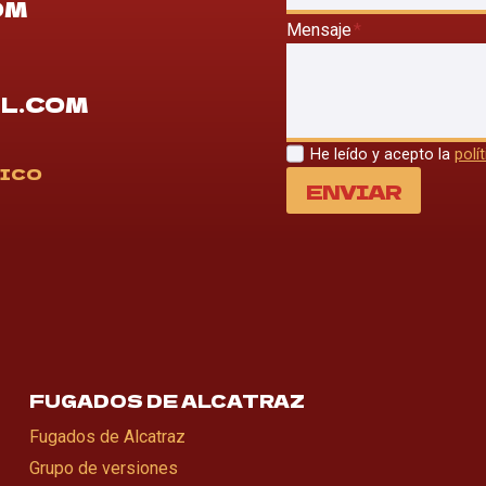
OM
Mensaje
*
L.COM
He leído y acepto la
polí
NICO
ENVIAR
FUGADOS DE ALCATRAZ
Fugados de Alcatraz
Grupo de versiones