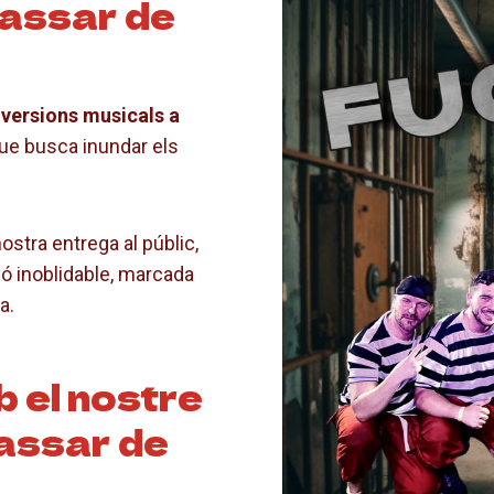
lassar de
versions musicals a
que busca inundar els
ostra entrega al públic,
ó inoblidable, marcada
a.
 el nostre
lassar de