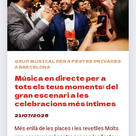
GRUP MUSICAL PER A FESTES PRIVADES
A BARCELONA
Música en directe per a
tots els teus moments: del
gran escenari a les
celebracions més íntimes
21/07/2025
Més enllà de les places i les revetlles Molts