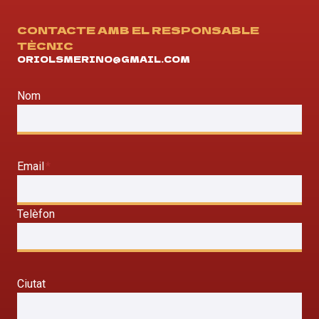
CONTACTE AMB EL RESPONSABLE
TÈCNIC
ORIOLSMERINO@GMAIL.COM
Nom
Email
*
Telèfon
Ciutat