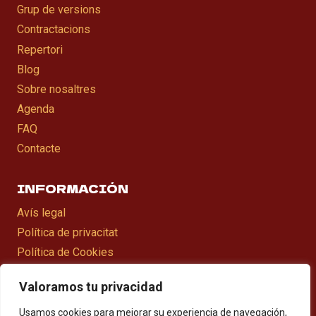
Grup de versions
Contractacions
Repertori
Blog
Sobre nosaltres
Agenda
FAQ
Contacte
INFORMACIÓN
Avís legal
Política de privacitat
Política de Cookies
Declaració d’accesibilitat
Valoramos tu privacidad
Mapa web
Usamos cookies para mejorar su experiencia de navegación,