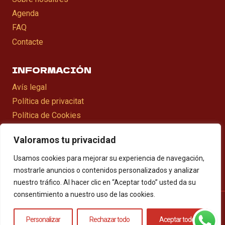
Agenda
FAQ
Contacte
INFORMACIÓN
Avís legal
Política de privacitat
Política de Cookies
Declaració d’accesibilitat
Valoramos tu privacidad
Mapa web
Usamos cookies para mejorar su experiencia de navegación,
mostrarle anuncios o contenidos personalizados y analizar
nuestro tráfico. Al hacer clic en “Aceptar todo” usted da su
consentimiento a nuestro uso de las cookies.
© 2026 Grupo de versiones
Personalizar
Rechazar todo
Aceptar todo