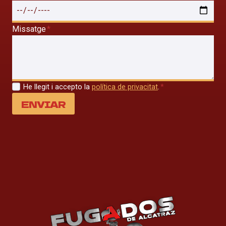
Missatge
*
He llegit i accepto la
política de privacitat
.
*
ENVIAR