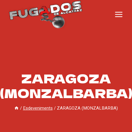
Vés
al
contingut
ZARAGOZA
(MONZALBARBA
/
Esdeveniments
/
ZARAGOZA (MONZALBARBA)