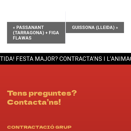
NAVEGACIÓ
«
PASSANANT
GUISSONA (LLEIDA)
»
(TARRAGONA) + FIGA
D'ESDEVENIMENT
FLAWAS
DA!
FESTA MAJOR? CONTRACTA’NS I L’ANIMACI
Tens preguntes?
Contacta’ns!
CONTRACTACIÓ GRUP