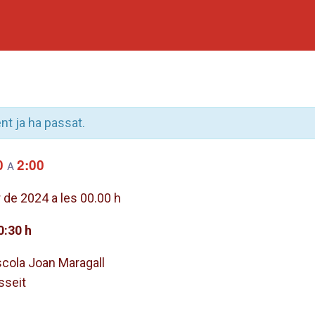
t ja ha passat.
0
2:00
A
 de 2024 a les 00.00 h
0:30 h
Escola Joan Maragall
sseit