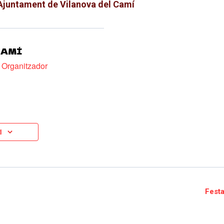
 Ajuntament de Vilanova del Camí
CAMÍ
e Organitzador
I
IÓ
Festa
ENIMENT