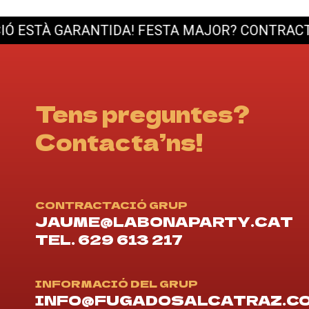
STÀ GARANTIDA!
FESTA MAJOR? CONTRACTA’NS 
Tens preguntes?
Contacta’ns!
CONTRACTACIÓ GRUP
JAUME@LABONAPARTY.CAT
TEL. 629 613 217
INFORMACIÓ DEL GRUP
INFO@FUGADOSALCATRAZ.C