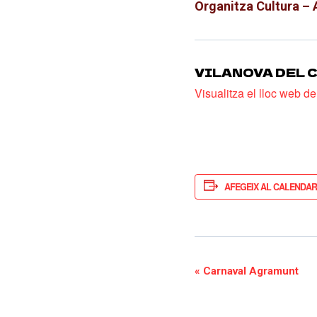
Organitza Cultura –
VILANOVA DEL 
Visualitza el lloc web d
AFEGEIX AL CALENDAR
NAVEGAC
«
Carnaval Agramunt
D'ESDEV