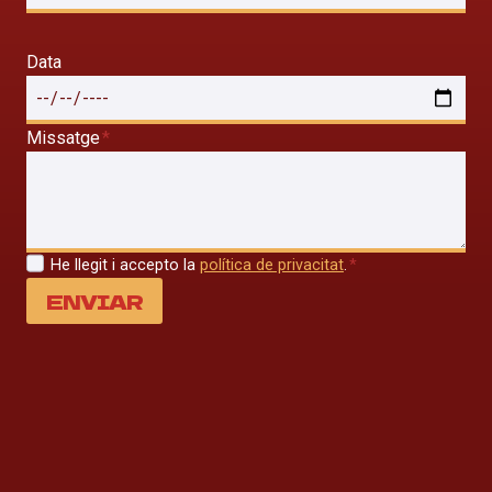
Data
Missatge
*
He llegit i accepto la
política de privacitat
.
*
ENVIAR