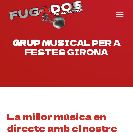
Vés
al
contingut
GRUP
MUSICAL PER A
FESTES GIRONA
La millor música en
directe amb el nostre