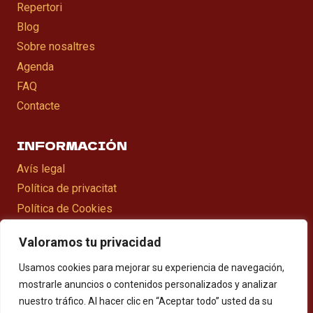
Repertori
Blog
Sobre nosaltres
Agenda
FAQ
Contacte
INFORMACIÓN
Avís legal
Política de privacitat
Política de Cookies
Declaració d’accesibilitat
Valoramos tu privacidad
Mapa web
Usamos cookies para mejorar su experiencia de navegación,
mostrarle anuncios o contenidos personalizados y analizar
nuestro tráfico. Al hacer clic en “Aceptar todo” usted da su