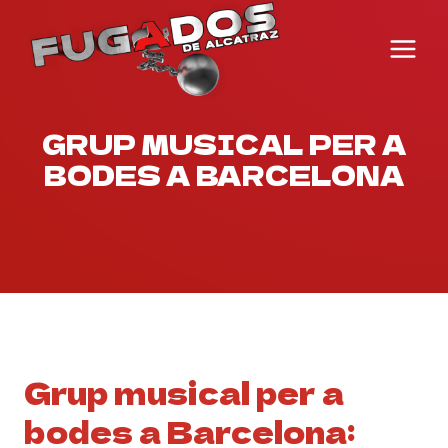
Vés
al
contingut
GRUP MUSICAL PER A
BODES A BARCELONA
Grup musical per a
bodes a Barcelona: