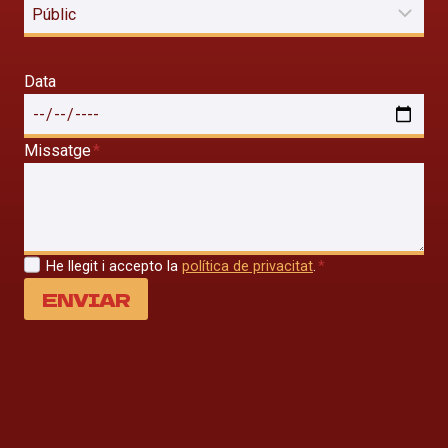
Data
Missatge
*
He llegit i accepto la
política de privacitat
.
*
ENVIAR