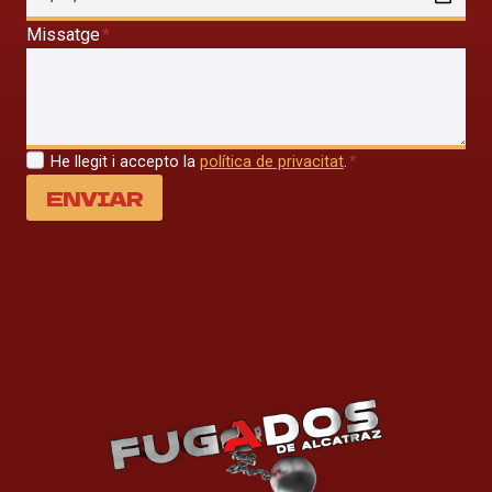
Missatge
*
He llegit i accepto la
política de privacitat
.
*
ENVIAR