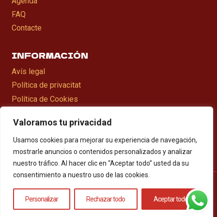
Agenda
FAQ
Contacte
INFORMACIÓN
Avís legal
Política de privacitat
Política de Cookies
Declaració d’accesibilitat
Valoramos tu privacidad
Mapa web
Usamos cookies para mejorar su experiencia de navegación,
mostrarle anuncios o contenidos personalizados y analizar
nuestro tráfico. Al hacer clic en “Aceptar todo” usted da su
consentimiento a nuestro uso de las cookies.
© 2026 Grupo de versiones
Personalizar
Rechazar todo
Aceptar todo