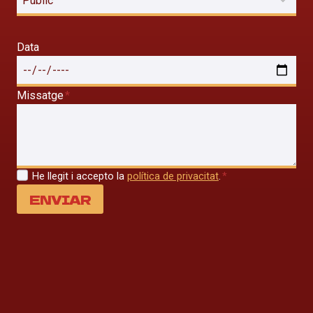
Data
Missatge
*
He llegit i accepto la
política de privacitat
.
*
ENVIAR