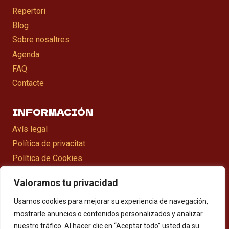
Repertori
Blog
Sobre nosaltres
Agenda
FAQ
Contacte
INFORMACIÓN
Avís legal
Política de privacitat
Política de Cookies
Declaració d’accesibilitat
Valoramos tu privacidad
Mapa web
Usamos cookies para mejorar su experiencia de navegación,
mostrarle anuncios o contenidos personalizados y analizar
nuestro tráfico. Al hacer clic en “Aceptar todo” usted da su