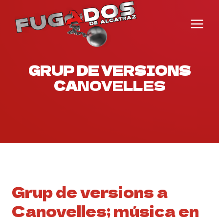
Vés
al
contingut
GRUP DE VERSIONS
CA
NOVELLES
Grup de versions a
Canovelles; música en