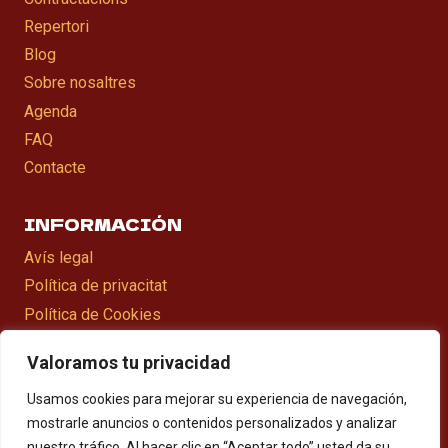
Repertori
Blog
Sobre nosaltres
Agenda
FAQ
Contacte
INFORMACIÓN
Avís legal
Política de privacitat
Política de Cookies
Declaració d’accesibilitat
Valoramos tu privacidad
Mapa web
Usamos cookies para mejorar su experiencia de navegación,
mostrarle anuncios o contenidos personalizados y analizar
nuestro tráfico. Al hacer clic en “Aceptar todo” usted da su