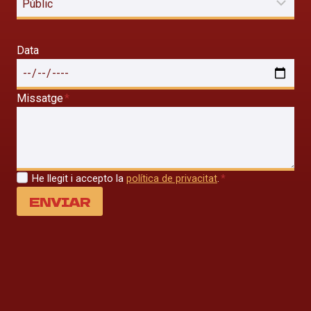
Data
Missatge
*
He llegit i accepto la
política de privacitat
.
*
ENVIAR