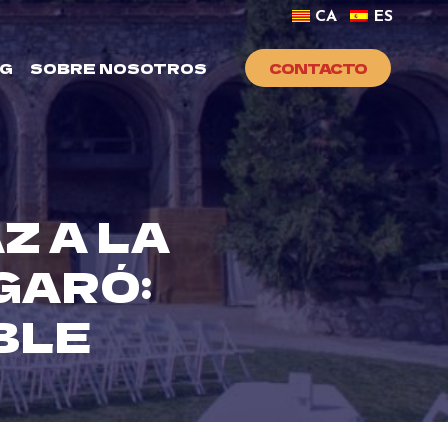
CA
ES
G
SOBRE NOSOTROS
CONTACTO
Z A LA
GARÓ:
BLE