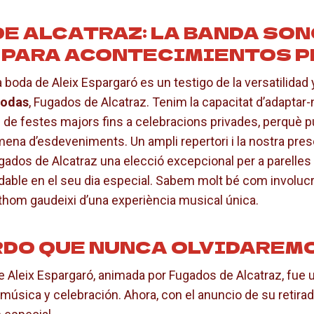
E ALCATRAZ: LA BANDA SO
 PARA ACONTECIMIENTOS 
 boda de Aleix Espargaró es un testigo de la versatilidad 
bodas
, Fugados de Alcatraz. Tenim la capacitat d’adaptar
de festes majors fins a celebracions privades, perquè pu
ena d’esdeveniments. Un ampli repertori i la nostra pre
gados de Alcatraz una elecció excepcional per a parelle
idable en el seu dia especial. Sabem molt bé com involucra
hom gaudeixi d’una experiència musical única.
RDO QUE NUNCA OLVIDAREM
e Aleix Espargaró, animada por Fugados de Alcatraz, fue
música y celebración. Ahora, con el anuncio de su retira