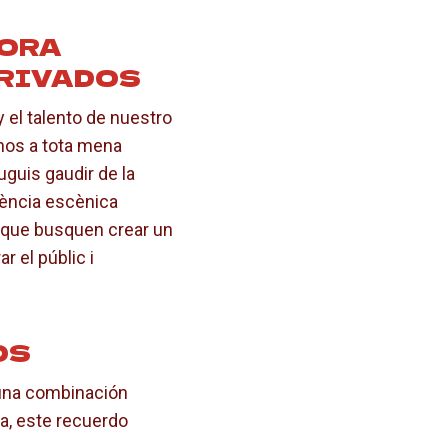
NORA
PRIVADOS
y el talento de nuestro
-nos a tota mena
guis gaudir de la
sència escènica
s que busquen crear un
r el públic i
OS
 una combinación
da, este recuerdo