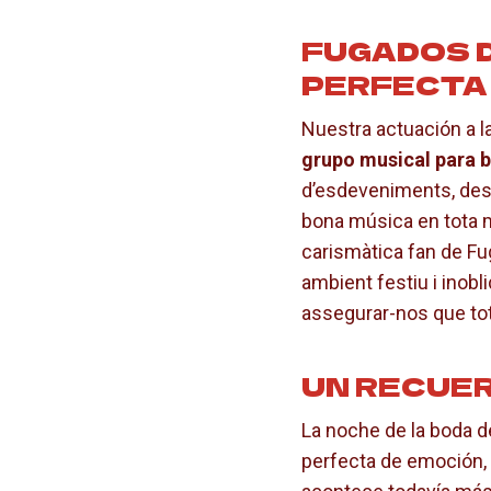
FUGADOS D
PERFECTA
Nuestra actuación a la
grupo musical para 
d’esdeveniments, des 
bona música en tota m
carismàtica fan de Fu
ambient festiu i inobl
assegurar-nos que tot
UN RECUE
La noche de la boda d
perfecta de emoción, 