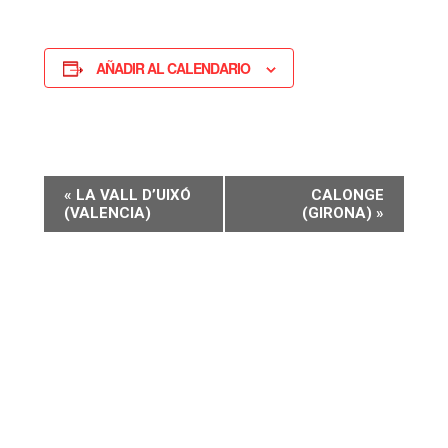
AÑADIR AL CALENDARIO
NAVEGACIÓN
«
LA VALL D’UIXÓ
CALONGE
(VALENCIA)
(GIRONA)
»
DEL
EVENTO