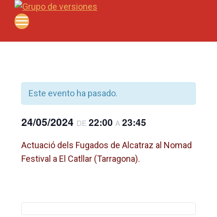
Saltar
al
contenido
Este evento ha pasado.
24/05/2024
22:00
23:45
DE
A
Actuació dels Fugados de Alcatraz al Nomad
Festival a El Catllar (Tarragona).